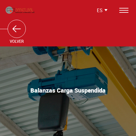
ES
Productos
Softwares
VOLVER
Soluciones Integradas
Servicios
Media
Balanzas Carga Suspendida
Testimonios
Contactos