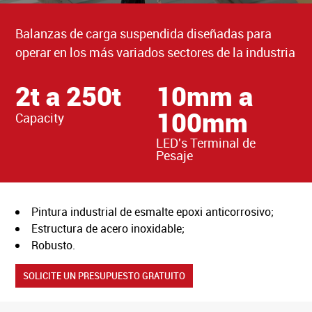
Área Reservada
Balanzas de carga suspendida diseñadas para
operar en los más variados sectores de la industria
BÁSCULAS Y BÁSCULAS PUENTE
2t a 250t
10mm a
A BARCELBAL
100mm
Capacity
SOLICITUD DE ASISTENCIA TÉCNICA
LED's Terminal de
FAQ’S
Pesaje
RECLUTAMIENTO
POLÍTICA DE PRIVACIDAD
Pintura industrial de esmalte epoxi anticorrosivo;
Estructura de acero inoxidable;
LIVRO RECLAMAÇÕES ONLINE
Robusto.
SOLICITE UN PRESUPUESTO GRATUITO