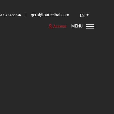
|
geral@barcelbal.com
ES
d fija nacional)
MENU
Acceso