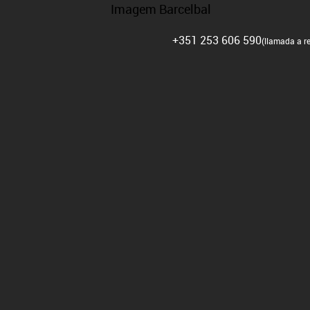
UD DE ASISTENCIA TÉCNICA
FAQ’S
RECLUTAMIENTO
+351 253 606 590
(llamada a re