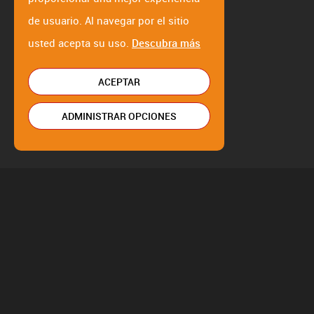
de usuario. Al navegar por el sitio
usted acepta su uso.
Descubra más
ACEPTAR
ADMINISTRAR OPCIONES
Báscula para entornos agresi
especialmente desarrolladas 
entornos con condiciones ext
Adecuado para la industria qu