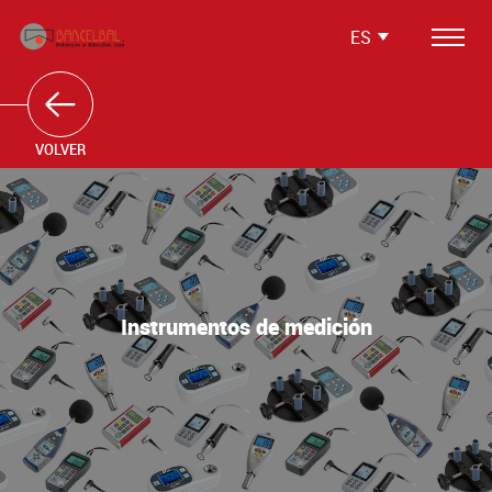
ES
Productos
Softwares
VOLVER
Soluciones Integradas
Servicios
Media
Instrumentos de medición
Testimonios
Contactos