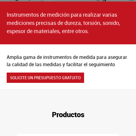
Área Reservada
Instrumentos de medición para realizar varias
BÁSCULAS Y BÁSCULAS PUENTE
mediciones precisas de dureza, torsión, sonido,
espesor de materiales, entre otros.
A BARCELBAL
SOLICITUD DE ASISTENCIA TÉCNICA
Amplia gama de instrumentos de medida para asegurar
FAQ’S
la calidad de las medidas y facilitar el seguimiento
RECLUTAMIENTO
SOLICITE UN PRESUPUESTO GRATUITO
POLÍTICA DE PRIVACIDAD
LIVRO RECLAMAÇÕES ONLINE
Productos