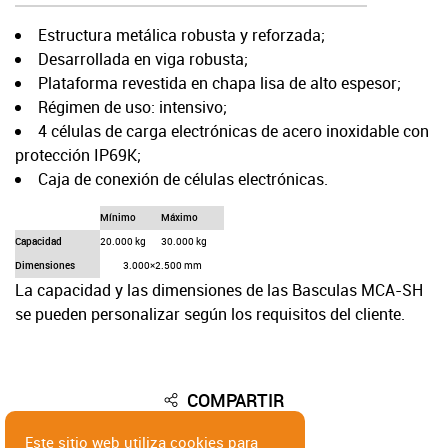
Estructura metálica robusta y reforzada;
Desarrollada en viga robusta;
Plataforma revestida en chapa lisa de alto espesor;
Régimen de uso: intensivo;
4 células de carga electrónicas de acero inoxidable con
protección IP69K;
Caja de conexión de células electrónicas.
Mínimo
Máximo
Capacidad
20.000 kg
30.000 kg
Dimensiones
3.000×2.500 mm
La capacidad y las dimensiones de las Basculas MCA-SH
se pueden personalizar según los requisitos del cliente.
Las células de carga utilizadas en las básculas MCA-SH
Las básculas MCA-SH de Barcelbal son instaladas con el
Norma IP65;
son células electrónicas de compresión digital o analógica,
Solicitud de cotización
indicador de peso MC-IX de última generación. El
COMPARTIR
Norma IP67;
en acero inoxidable. Las células están selladas
indicador de peso MC-IX de alto rendimiento permite un
Norma IP68 (EN 60529);
herméticamente con protección IP69K (EN 60529), para
Este sitio web utiliza cookies para
proceso de pesaje más simple y rápido, así como una