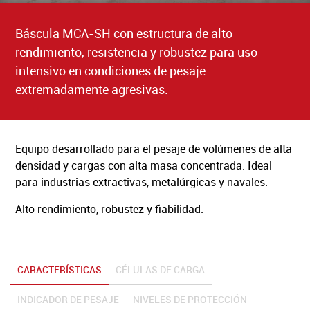
Área Reservada
Báscula MCA-SH con estructura de alto
BÁSCULAS Y BÁSCULAS PUENTE
rendimiento, resistencia y robustez para uso
intensivo en condiciones de pesaje
A BARCELBAL
extremadamente agresivas.
SOLICITUD DE ASISTENCIA TÉCNICA
FAQ’S
Equipo desarrollado para el pesaje de volúmenes de alta
RECLUTAMIENTO
densidad y cargas con alta masa concentrada. Ideal
para industrias extractivas, metalúrgicas y navales.
POLÍTICA DE PRIVACIDAD
Alto rendimiento, robustez y fiabilidad.
LIVRO RECLAMAÇÕES ONLINE
CARACTERÍSTICAS
CÉLULAS DE CARGA
INDICADOR DE PESAJE
NIVELES DE PROTECCIÓN