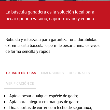
BÁSCULAS Y BÁSCULAS PUENTE
La báscula ganadera es la solución ideal para
pesar ganado vacuno, caprino, ovino y equino.
A BARCELBAL
SOLICITUD DE ASISTENCIA TÉCNICA
Robusta y reforzada para garantizar una durabilidad
FAQ’S
extrema, esta báscula le permite pesar animales vivos
RECLUTAMIENTO
de forma sencilla y rápida.
POLÍTICA DE PRIVACIDAD
LIVRO RECLAMAÇÕES ONLINE
CARACTERÍSTICAS
DIMENSIONES
OPCIONALES
VERIFICACIÓN CE
Apto a pesar qualquer espécie de gado;
Apta para integrar em mangas de gado;
Duas portas de correr com fecho de segurança;