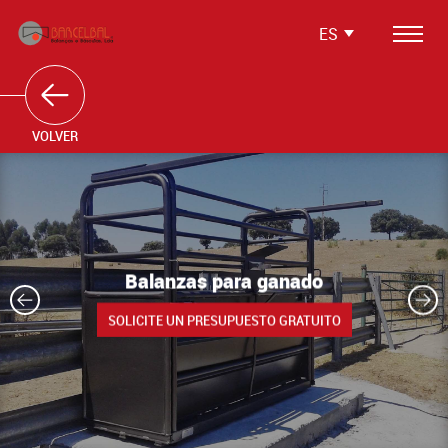
ES
Productos
Softwares
VOLVER
Soluciones Integradas
Servicios
Media
Balanzas para ganado
Testimonios
SOLICITE UN PRESUPUESTO GRATUITO
Contactos
Área Reservada