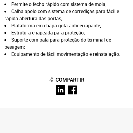
Permite o fecho rápido com sistema de mola;
Calha apolo com sistema de corrediças para fácil e
rápida abertura das portas;
Plataforma em chapa gota antiderrapante;
Estrutura chapeada para proteção;
Suporte com pala para proteção do terminal de
pesagem;
Equipamento de fácil movimentação e reinstalação.
Longitud
Largura
Altura
Estructura galvanizada;
La balanza de pesaje de ganado es adecuada para
Solicitud de cotización
Lector de etiquetas RFID;
COMPARTIR
Balanzas para ganado
2.500 mm
900 mm
2.040 mm
transacciones comerciales.
Impresión de billetes;
*Las dimensiones de la Báscula Ganadera pueden
Desarrollo de software adaptado a las necesidades del
personalizarse en función de las necesidades del cliente.
cliente.