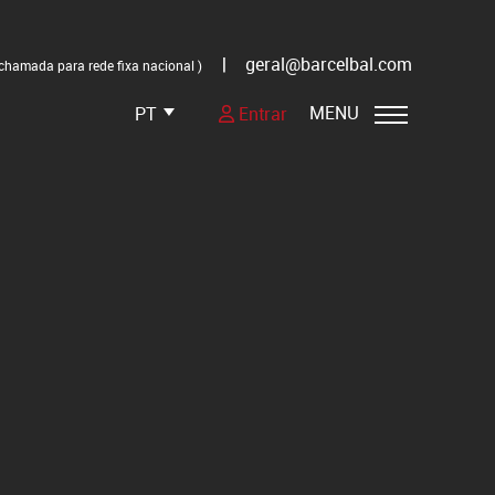
|
geral@barcelbal.com
chamada para rede fixa nacional )
MENU
PT
Entrar