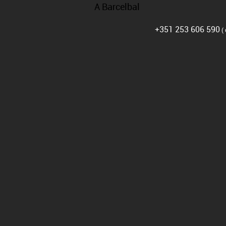
CNICA
FAQ’S
RECRUTAMENTO
POLÍTICA DE PRIVACIDADE
+351 253 606 590
( 