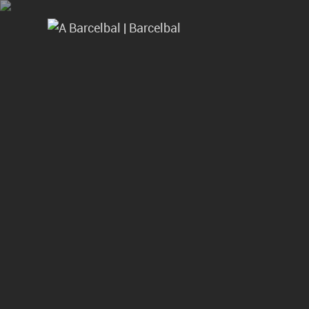
BALANÇAS E BÁSCULAS
A BARCELBAL
ASSISTÊNCIA TÉ
LIVRO RECLAMAÇÕES ONLINE