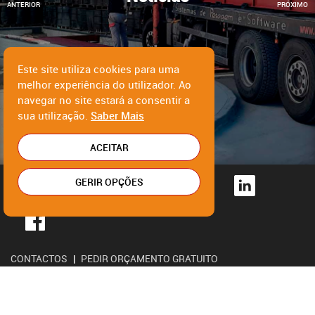
ANTERIOR
PRÓXIMO
BALANÇAS E BÁSCULAS
A BARCELBAL
Este site utiliza cookies para uma
melhor experiência do utilizador. Ao
ASSISTÊNCIA TÉCNICA
navegar no site estará a consentir a
FAQ’S
sua utilização.
Saber Mais
RECRUTAMENTO
ACEITAR
POLÍTICA DE PRIVACIDADE
GERIR OPÇÕES
LIVRO RECLAMAÇÕES ONLINE
CONTACTOS
|
PEDIR ORÇAMENTO GRATUITO