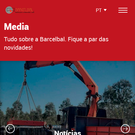
PT
Media
Produtos
Tudo sobre a Barcelbal. Fique a par das
Softwares
novidades!
Soluções Integradas
Serviços
Media
Testemunhos
Contactos
Área Reservada
Notícias