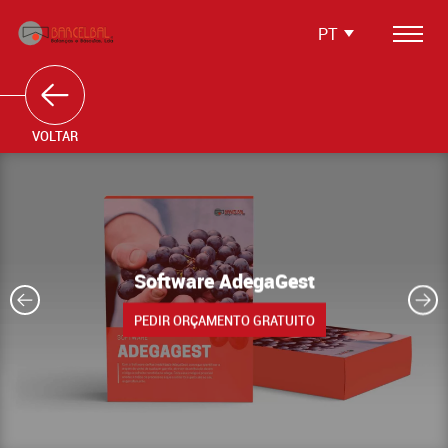
PT
Produtos
Softwares
VOLTAR
Soluções Integradas
Serviços
Media
Software AdegaGest
Testemunhos
PEDIR ORÇAMENTO GRATUITO
Contactos
Área Reservada