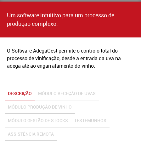
BALANÇAS E BÁSCULAS
Um software intuitivo para um processo de
produção complexo.
A BARCELBAL
ASSISTÊNCIA TÉCNICA
O Software AdegaGest permite o controlo total do
FAQ’S
processo de vinificação, desde a entrada da uva na
RECRUTAMENTO
adega até ao engarrafamento do vinho.
POLÍTICA DE PRIVACIDADE
LIVRO RECLAMAÇÕES ONLINE
DESCRIÇÃO
MÓDULO RECEÇÃO DE UVAS
MÓDULO PRODUÇÃO DE VINHO
MÓDULO GESTÃO DE STOCKS
TESTEMUNHOS
ASSISTÊNCIA REMOTA