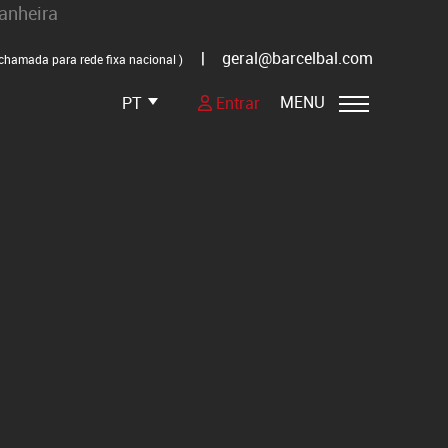
|
geral@barcelbal.com
chamada para rede fixa nacional )
MENU
PT
Entrar