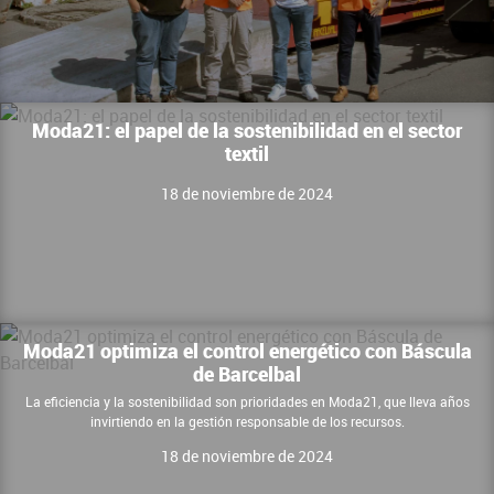
Moda21: el papel de la sostenibilidad en el sector
textil
18 de noviembre de 2024
Moda21 optimiza el control energético con Báscula
de Barcelbal
La eficiencia y la sostenibilidad son prioridades en Moda21, que lleva años
invirtiendo en la gestión responsable de los recursos.
18 de noviembre de 2024