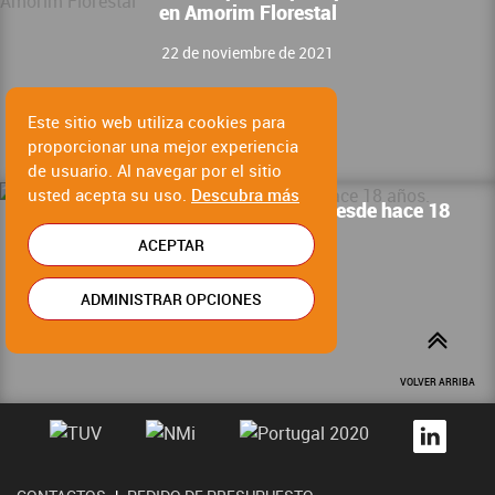
en Amorim Florestal
22 de noviembre de 2021
Este sitio web utiliza cookies para
proporcionar una mejor experiencia
de usuario. Al navegar por el sitio
usted acepta su uso.
Descubra más
Brasmar es cliente de Barcelbal desde hace 18
años.
ACEPTAR
Clientes Barcelbal
ADMINISTRAR OPCIONES
25 de junio de 2021
VOLVER ARRIBA