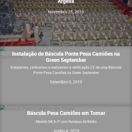
Argélia
Novembro 25, 2019
Instalação de Báscula Ponte Pesa Camiões na
Green September
Instalamos, calibramos e realizamos a verificação CE de uma Báscula
Ponte Pesa Camiões na Green September
Setembro 9, 2019
Báscula Pesa Camiões em Tomar
Modelo MCA-P com Rampas de Betão
Junho 4, 2019